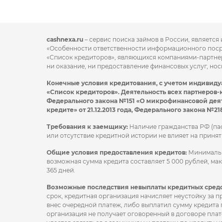
cashnexa.ru
– сервис поиска займов в России, является
«Особенности ответственности информационного посред
«Список кредиторов», являющихся компаниями-партнер
ни оказание, ни предоставление финансовых услуг, но
Конечные условия кредитования, с учетом индивиду
«Список кредиторов». Деятельность всех партнеров-
Федерального закона №151 «О микрофинансовой деят
кредите» от 21.12.2013 года, Федерального закона №21
Требования к заемщику:
Наличие гражданства РФ (па
или отсутствие кредитной истории не влияет на приня
Общие условия предоставления кредитов:
Минимальна
возможная сумма кредита составляет 5 000 рублей, ма
365 дней.
Возможные последствия невыплаты кредитных средс
срок, кредитная организация начисляет неустойку за 
внес очередной платеж, либо выплатил сумму кредита
организация не получает оговоренный в договоре плат