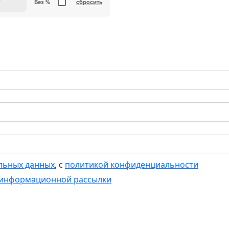
т
Без %
сбросить
льных данных
, с
политикой конфиденциальности
 информационной рассылки
Оставить заявку