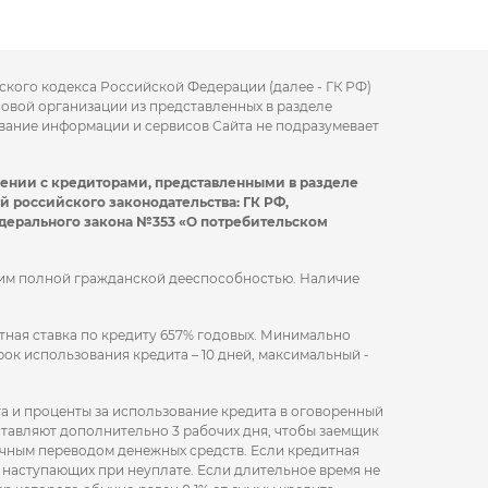
нского кодекса Российской Федерации (далее - ГК РФ)
совой организации из представленных в разделе
вание информации и сервисов Сайта не подразумевает
щении с кредиторами, представленными в разделе
й российского законодательства: ГК РФ,
едерального закона №353 «О потребительском
щим полной гражданской дееспособностью. Наличие
тная ставка по кредиту 657% годовых. Минимально
ок использования кредита – 10 дней, максимальный -
а и проценты за использование кредита в оговоренный
ставляют дополнительно 3 рабочих дня, чтобы заемщик
ичным переводом денежных средств. Если кредитная
, наступающих при неуплате. Если длительное время не