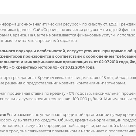
 информационно-аналитическим ресурсом по смыслу ст. 1253.1 Гражда
ника» (далее – Сайт/Сервис), не является ресурсом ни одной финан
ами Сервиса. На Сайте не оказываются финансовые услуги. Использо
сит исключительно справочный характер.
ального подхода и особенностей, следует уточнять при прямом об
кредиторов производится в соответствии с соблюдением требовани
ельности и микрофинансовых организациях» от 02.07.2010 года, Ф
8-ФЗ «О кредитных историях» от 30.12.2004 года.
спорт гражданина). Кредиты выдаются лицам старше 18 лет, обладаю
тие решения о предоставлении кредита, компаниями-партнерами.
я процентная ставка по кредиту - 0% годовых, максимальная процен
ксимальная сумма кредита составляет 100 000 рублей. Минимальный ср
тв:
Если заемщик не уплачивает кредитной организации сумму кредит
просрочку выплаты по кредиту. Обычно, кредитные организации предо
 полностью, на случай непредвиденной задержки, связанной с безнал
еж в срок, она связывается с заемщиком и напоминает о последствиях